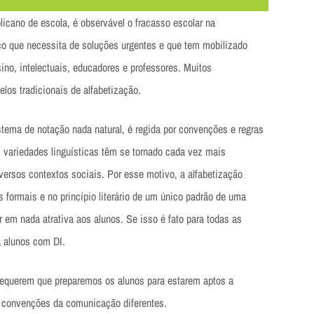
icano de escola, é observável o fracasso escolar na
co que necessita de soluções urgentes e que tem mobilizado
sino, intelectuais, educadores e professores. Muitos
los tradicionais de alfabetização.
stema de notação nada natural, é regida por convenções e regras
s variedades linguísticas têm se tornado cada vez mais
versos contextos sociais. Por esse motivo, a alfabetização
s formais e no princípio literário de um único padrão de uma
 em nada atrativa aos alunos. Se isso é fato para todas as
a alunos com DI.
 requerem que preparemos os alunos para estarem aptos a
m convenções da comunicação diferentes.