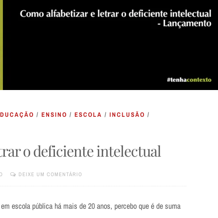
EDUCAÇÃO
/
ENSINO
/
ESCOLA
/
INCLUSÃO
/
rar o deficiente intelectual
O
DEIXE UM COMENTÁRIO
a em escola pública há mais de 20 anos, percebo que é de suma