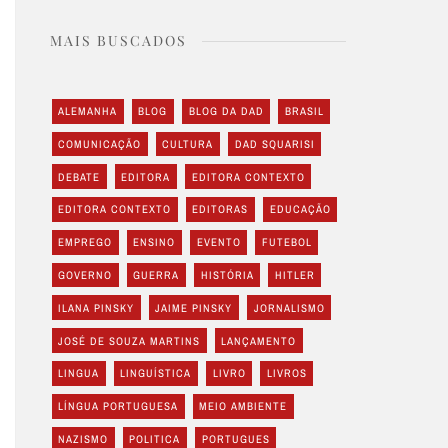
MAIS BUSCADOS
ALEMANHA
BLOG
BLOG DA DAD
BRASIL
COMUNICAÇÃO
CULTURA
DAD SQUARISI
DEBATE
EDITORA
EDITORA CONTEXTO
EDITORA CONTEXTO
EDITORAS
EDUCAÇÃO
EMPREGO
ENSINO
EVENTO
FUTEBOL
GOVERNO
GUERRA
HISTÓRIA
HITLER
ILANA PINSKY
JAIME PINSKY
JORNALISMO
JOSÉ DE SOUZA MARTINS
LANÇAMENTO
LINGUA
LINGUÍSTICA
LIVRO
LIVROS
LÍNGUA PORTUGUESA
MEIO AMBIENTE
NAZISMO
POLITICA
PORTUGUES