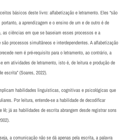
eitos básicos deste livro: alfabetização e letramento. Eles “são
s, portanto, a aprendizagem e o ensino de um e de outro é de
to, as ciências em que se baseiam esses processos e a
 são processos simultâneos e interdependentes. A alfabetização
precede nem é pré-requisito para o letramento, ao contrário, a
e em atividades de letramento, isto é, de leitura e produção de
de escrita” (Soares, 2022).
mplicam habilidades linguísticas, cognitivas e psicológicas que
iares. Por leitura, entende-se a habilidade de decodificar
e lê; já as habilidades de escrita abrangem desde registrar sons
2002).
seja, a comunicação não se dá apenas pela escrita, a palavra