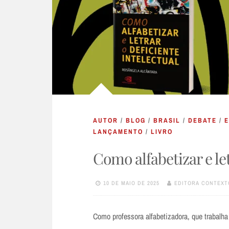
AUTOR
/
BLOG
/
BRASIL
/
DEBATE
/
LANÇAMENTO
/
LIVRO
Como alfabetizar e let
10 DE MAIO DE 2025
EDITORA CONTEXT
Como professora alfabetizadora, que trabalh