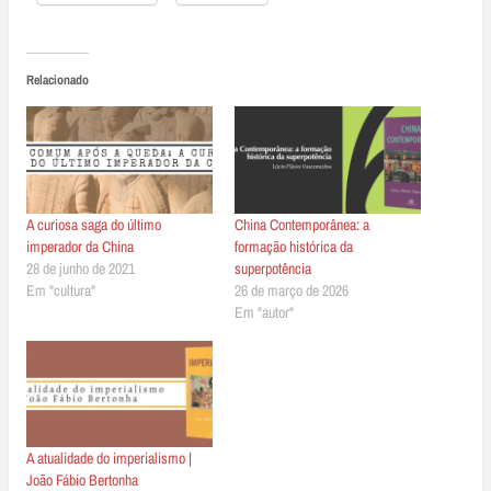
Relacionado
A curiosa saga do último
China Contemporânea: a
imperador da China
formação histórica da
28 de junho de 2021
superpotência
Em "cultura"
26 de março de 2026
Em "autor"
A atualidade do imperialismo |
João Fábio Bertonha