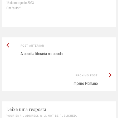
14 de março de 2023
Em "autor"
Post
Post
POST ANTERIOR
Anterior:
A escrita literária na escola
navigation
Próximo
PRÓXIMO POST
Post:
Império Romano
Deixe uma resposta
YOUR EMAIL ADDRESS WILL NOT BE PUBLISHED.