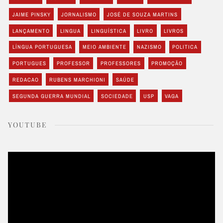
JAIME PINSKY
JORNALISMO
JOSÉ DE SOUZA MARTINS
LANÇAMENTO
LINGUA
LINGUÍSTICA
LIVRO
LIVROS
LÍNGUA PORTUGUESA
MEIO AMBIENTE
NAZISMO
POLITICA
PORTUGUES
PROFESSOR
PROFESSORES
PROMOÇÃO
REDACAO
RUBENS MARCHIONI
SAÚDE
SEGUNDA GUERRA MUNDIAL
SOCIEDADE
USP
VAGA
YOUTUBE