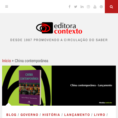
Facebook
Twitter
Linkedin
Instagram
YouTube
Pinterest
Sea
Skip
to
DESDE 1987 PROMOVENDO A CIRCULAÇÃO DO SABER
content
Início
»
China contemporânea
BLOG
/
GOVERNO
/
HISTÓRIA
/
LANÇAMENTO
/
LIVRO
/