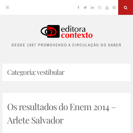
Facebook
Twitter
Linkedin
Instagram
YouTube
Pinterest
Sea
Skip
to
DESDE 1987 PROMOVENDO A CIRCULAÇÃO DO SABER
content
Categoria:
vestibular
Os resultados do Enem 2014 –
Arlete Salvador