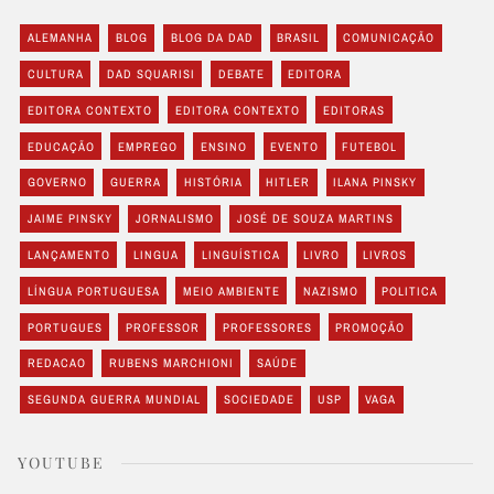
ALEMANHA
BLOG
BLOG DA DAD
BRASIL
COMUNICAÇÃO
CULTURA
DAD SQUARISI
DEBATE
EDITORA
EDITORA CONTEXTO
EDITORA CONTEXTO
EDITORAS
EDUCAÇÃO
EMPREGO
ENSINO
EVENTO
FUTEBOL
GOVERNO
GUERRA
HISTÓRIA
HITLER
ILANA PINSKY
JAIME PINSKY
JORNALISMO
JOSÉ DE SOUZA MARTINS
LANÇAMENTO
LINGUA
LINGUÍSTICA
LIVRO
LIVROS
LÍNGUA PORTUGUESA
MEIO AMBIENTE
NAZISMO
POLITICA
PORTUGUES
PROFESSOR
PROFESSORES
PROMOÇÃO
REDACAO
RUBENS MARCHIONI
SAÚDE
SEGUNDA GUERRA MUNDIAL
SOCIEDADE
USP
VAGA
YOUTUBE