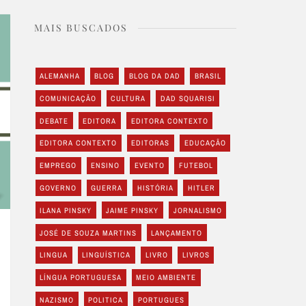
MAIS BUSCADOS
ALEMANHA
BLOG
BLOG DA DAD
BRASIL
COMUNICAÇÃO
CULTURA
DAD SQUARISI
DEBATE
EDITORA
EDITORA CONTEXTO
EDITORA CONTEXTO
EDITORAS
EDUCAÇÃO
EMPREGO
ENSINO
EVENTO
FUTEBOL
GOVERNO
GUERRA
HISTÓRIA
HITLER
ILANA PINSKY
JAIME PINSKY
JORNALISMO
JOSÉ DE SOUZA MARTINS
LANÇAMENTO
LINGUA
LINGUÍSTICA
LIVRO
LIVROS
LÍNGUA PORTUGUESA
MEIO AMBIENTE
NAZISMO
POLITICA
PORTUGUES