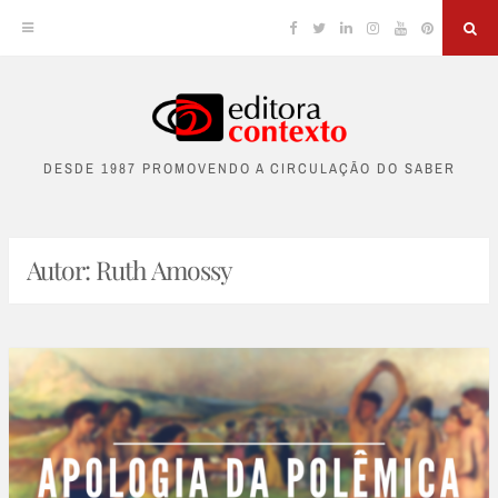
Facebook
Twitter
Linkedin
Instagram
YouTube
Pinterest
Sea
Skip
to
DESDE 1987 PROMOVENDO A CIRCULAÇÃO DO SABER
content
Autor:
Ruth Amossy