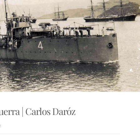
uerra | Carlos Daróz
Z