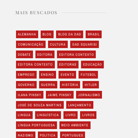
MAIS BUSCADOS
ALEMANHA
BLOG
BLOG DA DAD
BRASIL
COMUNICAÇÃO
CULTURA
DAD SQUARISI
DEBATE
EDITORA
EDITORA CONTEXTO
EDITORA CONTEXTO
EDITORAS
EDUCAÇÃO
EMPREGO
ENSINO
EVENTO
FUTEBOL
GOVERNO
GUERRA
HISTÓRIA
HITLER
ILANA PINSKY
JAIME PINSKY
JORNALISMO
JOSÉ DE SOUZA MARTINS
LANÇAMENTO
LINGUA
LINGUÍSTICA
LIVRO
LIVROS
LÍNGUA PORTUGUESA
MEIO AMBIENTE
NAZISMO
POLITICA
PORTUGUES