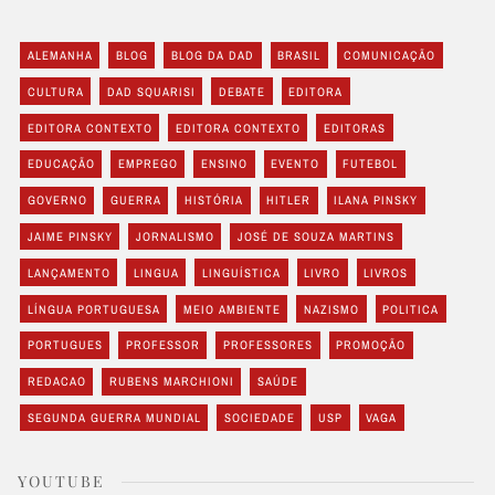
ALEMANHA
BLOG
BLOG DA DAD
BRASIL
COMUNICAÇÃO
CULTURA
DAD SQUARISI
DEBATE
EDITORA
EDITORA CONTEXTO
EDITORA CONTEXTO
EDITORAS
EDUCAÇÃO
EMPREGO
ENSINO
EVENTO
FUTEBOL
GOVERNO
GUERRA
HISTÓRIA
HITLER
ILANA PINSKY
JAIME PINSKY
JORNALISMO
JOSÉ DE SOUZA MARTINS
LANÇAMENTO
LINGUA
LINGUÍSTICA
LIVRO
LIVROS
LÍNGUA PORTUGUESA
MEIO AMBIENTE
NAZISMO
POLITICA
PORTUGUES
PROFESSOR
PROFESSORES
PROMOÇÃO
REDACAO
RUBENS MARCHIONI
SAÚDE
SEGUNDA GUERRA MUNDIAL
SOCIEDADE
USP
VAGA
YOUTUBE