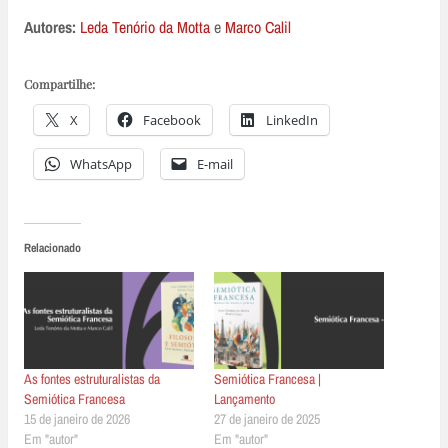
Autores:
Leda Tenório da Motta
e
Marco Calil
Compartilhe:
X
Facebook
LinkedIn
WhatsApp
E-mail
Relacionado
As fontes estruturalistas da
Semiótica Francesa |
Semiótica Francesa
Lançamento
15 de janeiro de 2026
27 de janeiro de 2025
Em "autor"
Em "autor"