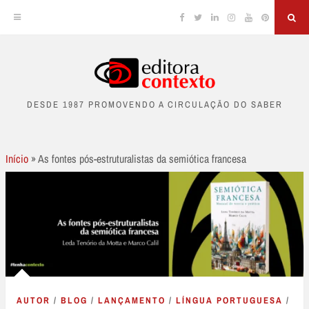
Facebook
Twitter
Linkedin
Instagram
YouTube
Pinterest
Sea
Skip
to
DESDE 1987 PROMOVENDO A CIRCULAÇÃO DO SABER
content
Início
»
As fontes pós-estruturalistas da semiótica francesa
AUTOR
/
BLOG
/
LANÇAMENTO
/
LÍNGUA PORTUGUESA
/