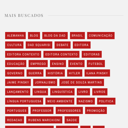
MAIS BUSCADOS
ALEMANHA
BLOG
BLOG DA DAD
BRASIL
COMUNICAÇÃO
CULTURA
DAD SQUARISI
DEBATE
EDITORA
EDITORA CONTEXTO
EDITORA CONTEXTO
EDITORAS
EDUCAÇÃO
EMPREGO
ENSINO
EVENTO
FUTEBOL
GOVERNO
GUERRA
HISTÓRIA
HITLER
ILANA PINSKY
JAIME PINSKY
JORNALISMO
JOSÉ DE SOUZA MARTINS
LANÇAMENTO
LINGUA
LINGUÍSTICA
LIVRO
LIVROS
LÍNGUA PORTUGUESA
MEIO AMBIENTE
NAZISMO
POLITICA
PORTUGUES
PROFESSOR
PROFESSORES
PROMOÇÃO
REDACAO
RUBENS MARCHIONI
SAÚDE