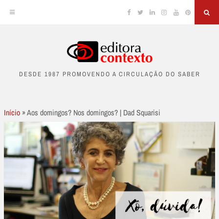
Facebook
Twitter
Linkedin
Instagram
YouTube
Pinterest
Sea
Skip
to
DESDE 1987 PROMOVENDO A CIRCULAÇÃO DO SABER
content
Início
»
Aos domingos? Nos domingos? | Dad Squarisi