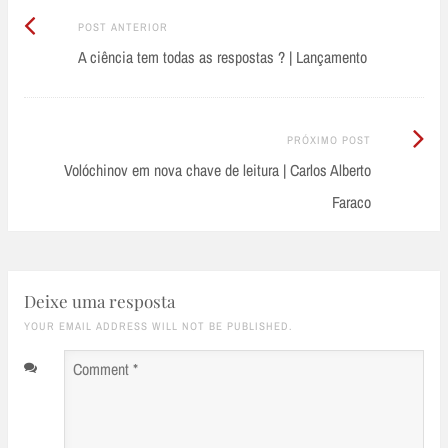
Post
Post
POST ANTERIOR
Anterior:
A ciência tem todas as respostas ? | Lançamento
navigation
Próximo
PRÓXIMO POST
Post:
Volóchinov em nova chave de leitura | Carlos Alberto
Faraco
Deixe uma resposta
YOUR EMAIL ADDRESS WILL NOT BE PUBLISHED.
Comment
*