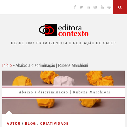
Facebook
Twitter
Linkedin
Instagram
YouTube
Pinterest
Sea
Skip
to
DESDE 1987 PROMOVENDO A CIRCULAÇÃO DO SABER
content
Início
»
Abaixo a discriminação | Rubens Marchioni
AUTOR
/
BLOG
/
CRIATIVIDADE