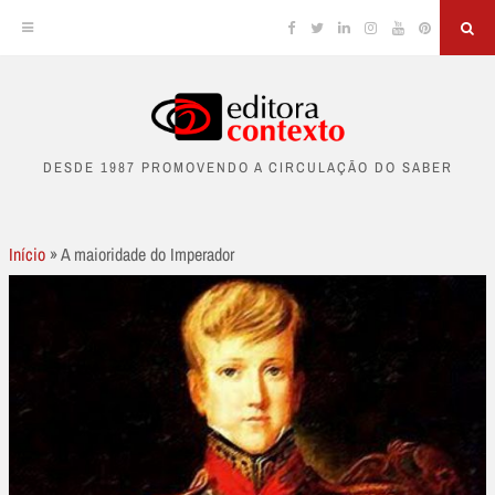
Facebook
Twitter
Linkedin
Instagram
YouTube
Pinterest
Sea
Skip
to
DESDE 1987 PROMOVENDO A CIRCULAÇÃO DO SABER
content
Início
»
A maioridade do Imperador