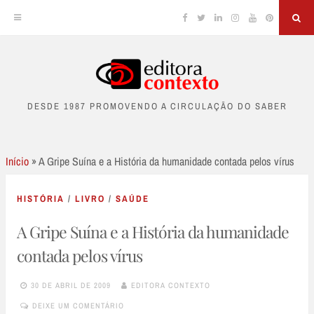
Facebook
Twitter
Linkedin
Instagram
YouTube
Pinterest
Sea
Skip
to
DESDE 1987 PROMOVENDO A CIRCULAÇÃO DO SABER
content
Início
»
A Gripe Suína e a História da humanidade contada pelos vírus
HISTÓRIA
/
LIVRO
/
SAÚDE
A Gripe Suína e a História da humanidade
contada pelos vírus
30 DE ABRIL DE 2009
EDITORA CONTEXTO
DEIXE UM COMENTÁRIO