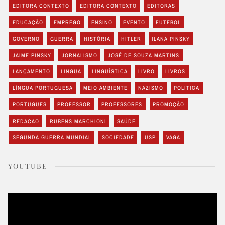
EDITORA CONTEXTO
EDITORA CONTEXTO
EDITORAS
EDUCAÇÃO
EMPREGO
ENSINO
EVENTO
FUTEBOL
GOVERNO
GUERRA
HISTÓRIA
HITLER
ILANA PINSKY
JAIME PINSKY
JORNALISMO
JOSÉ DE SOUZA MARTINS
LANÇAMENTO
LINGUA
LINGUÍSTICA
LIVRO
LIVROS
LÍNGUA PORTUGUESA
MEIO AMBIENTE
NAZISMO
POLITICA
PORTUGUES
PROFESSOR
PROFESSORES
PROMOÇÃO
REDACAO
RUBENS MARCHIONI
SAÚDE
SEGUNDA GUERRA MUNDIAL
SOCIEDADE
USP
VAGA
YOUTUBE