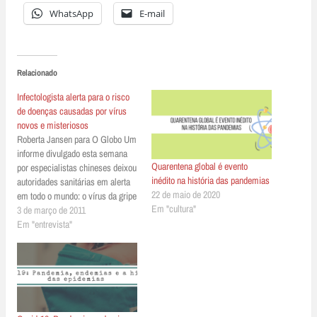
WhatsApp
E-mail
Relacionado
Infectologista alerta para o risco
de doenças causadas por vírus
novos e misteriosos
Roberta Jansen para O Globo Um
informe divulgado esta semana
Quarentena global é evento
por especialistas chineses deixou
inédito na história das pandemias
autoridades sanitárias em alerta
22 de maio de 2020
em todo o mundo: o vírus da gripe
Em "cultura"
suína H1N1 é compatível com o
3 de março de 2011
vírus da gripe aviária endêmica
Em "entrevista"
H9N2 e a combinação de ambos
pode resultar em espécimes mais
virulentos. O…