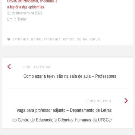
Covid-19: Pandemia, endemias e
a história das epidemias
21 de fevereiro de 2022
Em "ciência"
EPIDEMIA
,
GRIPE
,
PANDEMIA
,
PORCO
,
SUINA
,
VIRUS
Post
Post
POST ANTERIOR
Anterior:
Como usar a televisão na sala de aula – Professores
navigation
Próximo
PRÓXIMO POST
Post:
Vaga para professor adjunto – Departamento de Letras
do Centro de Educação e Ciências Humanas da UFSCar