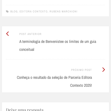
BLOG
,
EDITORA CONTEXTO
,
RUBENS MARCHIONI
Post
Post
POST ANTERIOR
Anterior:
A terminologia de Benvenistee os limites de um guia
navigation
conceitual
Próximo
PRÓXIMO POST
Post:
Conheça o resultado da seleção de Parceria Editora
Contexto 2025!
Deixe uma resposta