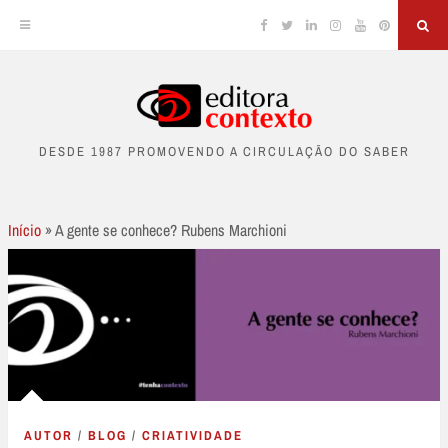
Facebook
Twitter
Linkedin
Instagram
YouTube
Pinterest
Sea
Skip
to
DESDE 1987 PROMOVENDO A CIRCULAÇÃO DO SABER
content
Início
»
A gente se conhece? Rubens Marchioni
AUTOR
/
BLOG
/
CRIATIVIDADE