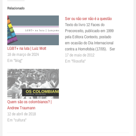
Relacionado
Ser ou não ser não é a questão
Texto do livro 12 Faces do
Preconceito, publicado em 1999
pela Editora Contexto, postado
em ocasião do Dia Internacional
LGBT+ na luta | Luiz Mott
contra a Homofobia (17/05). Ser
18 de março de 2024
ou não ser não é a questão Jean-
17 de maio de 2012
Em "blog"
Claude Bernardet* Na sala de
Em "filosofia"
espera de um hospital onde se
tratam doentes de Aids, um rapaz
aproxima-se de mim e…
Quem são os colombianos? |
Andrew Traumann
12 de abril de 2018
Em "cultura"