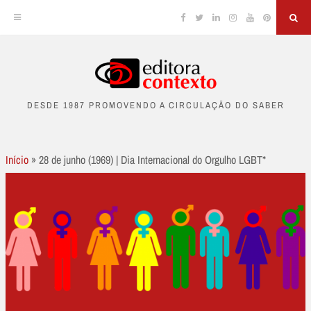
Facebook
Twitter
Linkedin
Instagram
YouTube
Pinterest
Sea
Skip
to
DESDE 1987 PROMOVENDO A CIRCULAÇÃO DO SABER
content
Início
»
28 de junho (1969) | Dia Internacional do Orgulho LGBT*