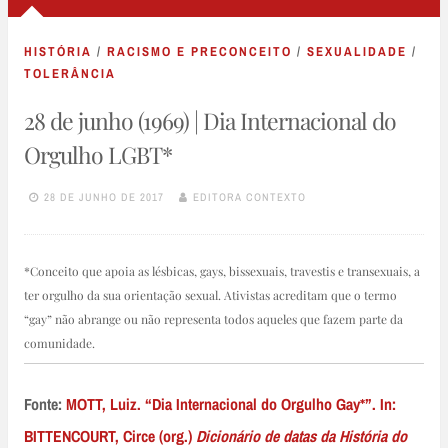
HISTÓRIA
/
RACISMO E PRECONCEITO
/
SEXUALIDADE
/
TOLERÂNCIA
28 de junho (1969) | Dia Internacional do
Orgulho LGBT*
28 DE JUNHO DE 2017
EDITORA CONTEXTO
*Conceito que apoia as lésbicas, gays, bissexuais, travestis e transexuais, a
ter orgulho da sua orientação sexual. Ativistas acreditam que o termo
“gay” não abrange ou não representa todos aqueles que fazem parte da
comunidade.
Fonte:
MOTT, Luiz. “Dia Internacional do Orgulho Gay*”. In:
BITTENCOURT, Circe (org.)
Dicionário de datas da História do