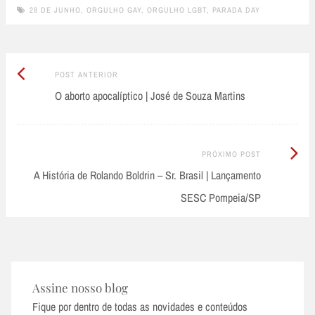
28 DE JUNHO
,
ORGULHO GAY
,
ORGULHO LGBT
,
PARADA DAY
Post
Post
POST ANTERIOR
Anterior:
O aborto apocalíptico | José de Souza Martins
navigation
Próximo
PRÓXIMO POST
Post:
A História de Rolando Boldrin – Sr. Brasil | Lançamento
SESC Pompeia/SP
Assine nosso blog
Fique por dentro de todas as novidades e conteúdos