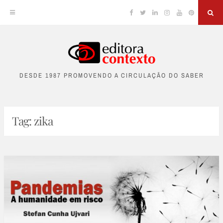
Facebook
Twitter
Linkedin
Instagram
YouTube
Pinterest
Sea
Skip
to
DESDE 1987 PROMOVENDO A CIRCULAÇÃO DO SABER
content
Tag:
zika