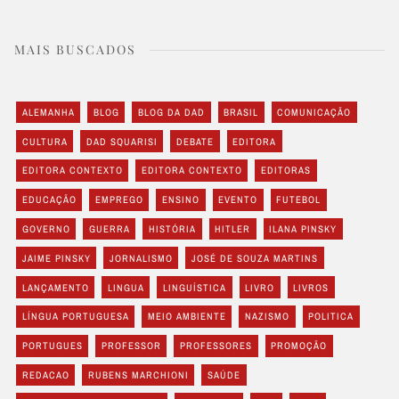
MAIS BUSCADOS
ALEMANHA
BLOG
BLOG DA DAD
BRASIL
COMUNICAÇÃO
CULTURA
DAD SQUARISI
DEBATE
EDITORA
EDITORA CONTEXTO
EDITORA CONTEXTO
EDITORAS
EDUCAÇÃO
EMPREGO
ENSINO
EVENTO
FUTEBOL
GOVERNO
GUERRA
HISTÓRIA
HITLER
ILANA PINSKY
JAIME PINSKY
JORNALISMO
JOSÉ DE SOUZA MARTINS
LANÇAMENTO
LINGUA
LINGUÍSTICA
LIVRO
LIVROS
LÍNGUA PORTUGUESA
MEIO AMBIENTE
NAZISMO
POLITICA
PORTUGUES
PROFESSOR
PROFESSORES
PROMOÇÃO
REDACAO
RUBENS MARCHIONI
SAÚDE