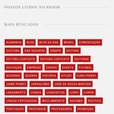
NOSSOS LIVROS NO SKOOB
MAIS BUSCADOS
ALEMANHA
BLOG
BLOG DA DAD
BRASIL
COMUNICAÇÃO
CULTURA
DAD SQUARISI
DEBATE
EDITORA
EDITORA CONTEXTO
EDITORA CONTEXTO
EDITORAS
EDUCAÇÃO
EMPREGO
ENSINO
EVENTO
FUTEBOL
GOVERNO
GUERRA
HISTÓRIA
HITLER
ILANA PINSKY
JAIME PINSKY
JORNALISMO
JOSÉ DE SOUZA MARTINS
LANÇAMENTO
LINGUA
LINGUÍSTICA
LIVRO
LIVROS
LÍNGUA PORTUGUESA
MEIO AMBIENTE
NAZISMO
POLITICA
PORTUGUES
PROFESSOR
PROFESSORES
PROMOÇÃO