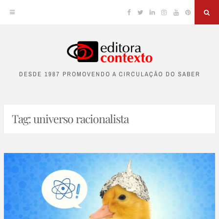
Facebook
Twitter
Linkedin
Instagram
YouTube
Pinterest
Sea
Skip
to
DESDE 1987 PROMOVENDO A CIRCULAÇÃO DO SABER
content
Tag:
universo racionalista