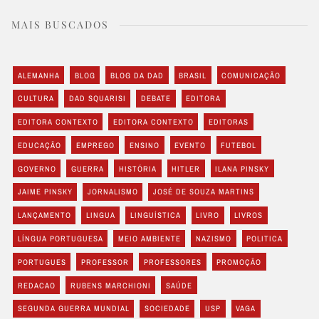
MAIS BUSCADOS
ALEMANHA
BLOG
BLOG DA DAD
BRASIL
COMUNICAÇÃO
CULTURA
DAD SQUARISI
DEBATE
EDITORA
EDITORA CONTEXTO
EDITORA CONTEXTO
EDITORAS
EDUCAÇÃO
EMPREGO
ENSINO
EVENTO
FUTEBOL
GOVERNO
GUERRA
HISTÓRIA
HITLER
ILANA PINSKY
JAIME PINSKY
JORNALISMO
JOSÉ DE SOUZA MARTINS
LANÇAMENTO
LINGUA
LINGUÍSTICA
LIVRO
LIVROS
LÍNGUA PORTUGUESA
MEIO AMBIENTE
NAZISMO
POLITICA
PORTUGUES
PROFESSOR
PROFESSORES
PROMOÇÃO
REDACAO
RUBENS MARCHIONI
SAÚDE
SEGUNDA GUERRA MUNDIAL
SOCIEDADE
USP
VAGA