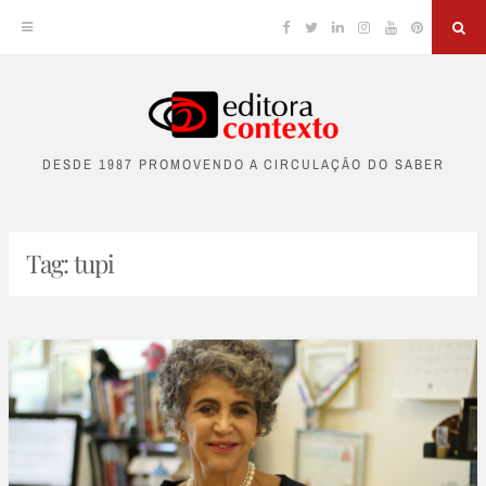
Facebook
Twitter
Linkedin
Instagram
YouTube
Pinterest
Sea
Skip
to
DESDE 1987 PROMOVENDO A CIRCULAÇÃO DO SABER
content
Tag:
tupi