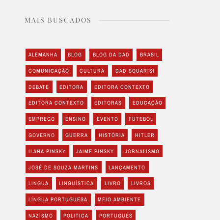
MAIS BUSCADOS
ALEMANHA
BLOG
BLOG DA DAD
BRASIL
COMUNICAÇÃO
CULTURA
DAD SQUARISI
DEBATE
EDITORA
EDITORA CONTEXTO
EDITORA CONTEXTO
EDITORAS
EDUCAÇÃO
EMPREGO
ENSINO
EVENTO
FUTEBOL
GOVERNO
GUERRA
HISTÓRIA
HITLER
ILANA PINSKY
JAIME PINSKY
JORNALISMO
JOSÉ DE SOUZA MARTINS
LANÇAMENTO
LINGUA
LINGUÍSTICA
LIVRO
LIVROS
LÍNGUA PORTUGUESA
MEIO AMBIENTE
NAZISMO
POLITICA
PORTUGUES