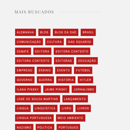
MAIS BUSCADOS
ALEMANHA
BLOG
BLOG DA DAD
BRASIL
COMUNICAÇÃO
CULTURA
DAD SQUARISI
DEBATE
EDITORA
EDITORA CONTEXTO
EDITORA CONTEXTO
EDITORAS
EDUCAÇÃO
EMPREGO
ENSINO
EVENTO
FUTEBOL
GOVERNO
GUERRA
HISTÓRIA
HITLER
ILANA PINSKY
JAIME PINSKY
JORNALISMO
JOSÉ DE SOUZA MARTINS
LANÇAMENTO
LINGUA
LINGUÍSTICA
LIVRO
LIVROS
LÍNGUA PORTUGUESA
MEIO AMBIENTE
NAZISMO
POLITICA
PORTUGUES