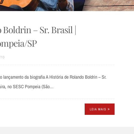
Boldrin – Sr. Brasil |
ompeia/SP
XTO
 o lançamento da biografia A História de Rolando Boldrin – Sr.
o Taira, no SESC Pompeia (São…
LEIA MAIS