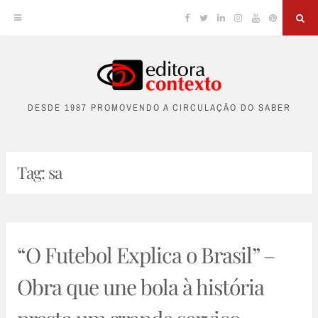
Facebook
Twitter
Linkedin
Instagram
YouTube
Pinterest
Sea
Skip
to
DESDE 1987 PROMOVENDO A CIRCULAÇÃO DO SABER
content
Tag:
sa
“O Futebol Explica o Brasil” –
Obra que une bola à história