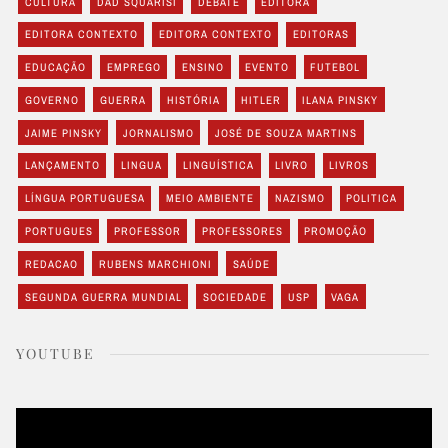
CULTURA
DAD SQUARISI
DEBATE
EDITORA
EDITORA CONTEXTO
EDITORA CONTEXTO
EDITORAS
EDUCAÇÃO
EMPREGO
ENSINO
EVENTO
FUTEBOL
GOVERNO
GUERRA
HISTÓRIA
HITLER
ILANA PINSKY
JAIME PINSKY
JORNALISMO
JOSÉ DE SOUZA MARTINS
LANÇAMENTO
LINGUA
LINGUÍSTICA
LIVRO
LIVROS
LÍNGUA PORTUGUESA
MEIO AMBIENTE
NAZISMO
POLITICA
PORTUGUES
PROFESSOR
PROFESSORES
PROMOÇÃO
REDACAO
RUBENS MARCHIONI
SAÚDE
SEGUNDA GUERRA MUNDIAL
SOCIEDADE
USP
VAGA
YOUTUBE