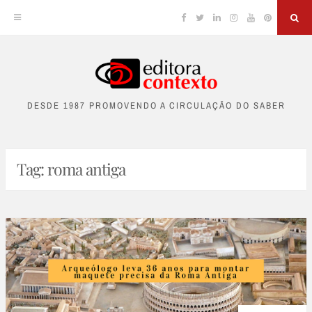
Facebook
Twitter
Linkedin
Instagram
YouTube
Pinterest
Sea
Skip
to
DESDE 1987 PROMOVENDO A CIRCULAÇÃO DO SABER
content
Tag:
roma antiga