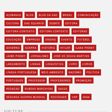
ALEMANHA
BLOG
BLOG DA DAD
BRASIL
COMUNICAÇÃO
CULTURA
DAD SQUARISI
DEBATE
EDITORA
EDITORA CONTEXTO
EDITORA CONTEXTO
EDITORAS
EDUCAÇÃO
EMPREGO
ENSINO
EVENTO
FUTEBOL
GOVERNO
GUERRA
HISTÓRIA
HITLER
ILANA PINSKY
JAIME PINSKY
JORNALISMO
JOSÉ DE SOUZA MARTINS
LANÇAMENTO
LINGUA
LINGUÍSTICA
LIVRO
LIVROS
LÍNGUA PORTUGUESA
MEIO AMBIENTE
NAZISMO
POLITICA
PORTUGUES
PROFESSOR
PROFESSORES
PROMOÇÃO
REDACAO
RUBENS MARCHIONI
SAÚDE
SEGUNDA GUERRA MUNDIAL
SOCIEDADE
USP
VAGA
YOUTUBE