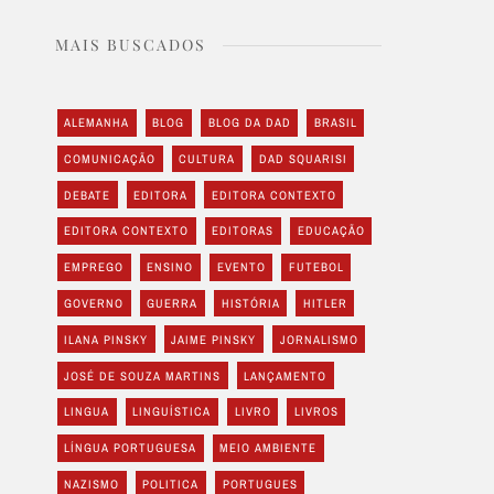
MAIS BUSCADOS
ALEMANHA
BLOG
BLOG DA DAD
BRASIL
COMUNICAÇÃO
CULTURA
DAD SQUARISI
DEBATE
EDITORA
EDITORA CONTEXTO
EDITORA CONTEXTO
EDITORAS
EDUCAÇÃO
EMPREGO
ENSINO
EVENTO
FUTEBOL
GOVERNO
GUERRA
HISTÓRIA
HITLER
ILANA PINSKY
JAIME PINSKY
JORNALISMO
JOSÉ DE SOUZA MARTINS
LANÇAMENTO
LINGUA
LINGUÍSTICA
LIVRO
LIVROS
LÍNGUA PORTUGUESA
MEIO AMBIENTE
NAZISMO
POLITICA
PORTUGUES