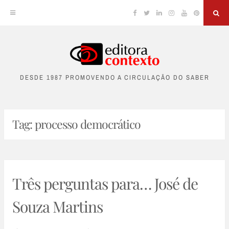
Facebook
Twitter
Linkedin
Instagram
YouTube
Pinterest
Sea
Skip
to
DESDE 1987 PROMOVENDO A CIRCULAÇÃO DO SABER
content
Tag:
processo democrático
Três perguntas para… José de
Souza Martins