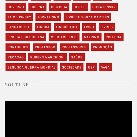
GOVERNO
GUERRA
HISTÓRIA
HITLER
ILANA PINSKY
JAIME PINSKY
JORNALISMO
JOSÉ DE SOUZA MARTINS
LANÇAMENTO
LINGUA
LINGUÍSTICA
LIVRO
LIVROS
LÍNGUA PORTUGUESA
MEIO AMBIENTE
NAZISMO
POLITICA
PORTUGUES
PROFESSOR
PROFESSORES
PROMOÇÃO
REDACAO
RUBENS MARCHIONI
SAÚDE
SEGUNDA GUERRA MUNDIAL
SOCIEDADE
USP
VAGA
YOUTUBE