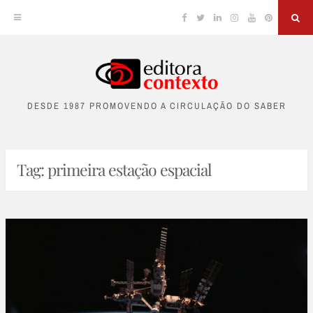
Facebook
Twitter
Linkedin
Instagram
YouTube
Pinterest
Sea
Skip
to
DESDE 1987 PROMOVENDO A CIRCULAÇÃO DO SABER
content
Tag:
primeira estação espacial