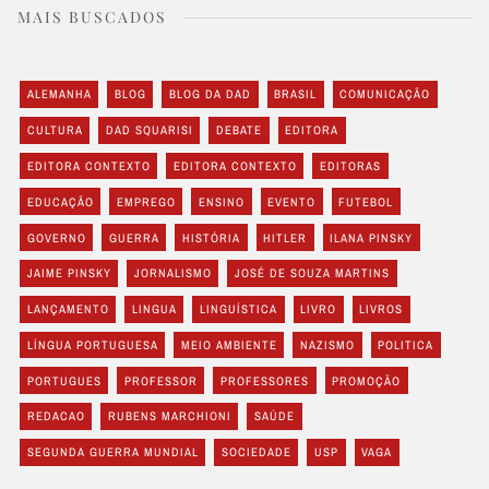
MAIS BUSCADOS
ALEMANHA
BLOG
BLOG DA DAD
BRASIL
COMUNICAÇÃO
CULTURA
DAD SQUARISI
DEBATE
EDITORA
EDITORA CONTEXTO
EDITORA CONTEXTO
EDITORAS
EDUCAÇÃO
EMPREGO
ENSINO
EVENTO
FUTEBOL
GOVERNO
GUERRA
HISTÓRIA
HITLER
ILANA PINSKY
JAIME PINSKY
JORNALISMO
JOSÉ DE SOUZA MARTINS
LANÇAMENTO
LINGUA
LINGUÍSTICA
LIVRO
LIVROS
LÍNGUA PORTUGUESA
MEIO AMBIENTE
NAZISMO
POLITICA
PORTUGUES
PROFESSOR
PROFESSORES
PROMOÇÃO
REDACAO
RUBENS MARCHIONI
SAÚDE
SEGUNDA GUERRA MUNDIAL
SOCIEDADE
USP
VAGA