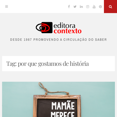
Facebook
Twitter
Linkedin
Instagram
YouTube
Pinterest
Sea
Skip
to
DESDE 1987 PROMOVENDO A CIRCULAÇÃO DO SABER
content
Tag:
por que gostamos de história