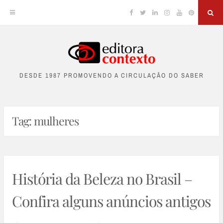
Facebook
Twitter
Linkedin
Instagram
YouTube
Pinterest
Sea
Skip
to
DESDE 1987 PROMOVENDO A CIRCULAÇÃO DO SABER
content
Tag:
mulheres
História da Beleza no Brasil –
Confira alguns anúncios antigos