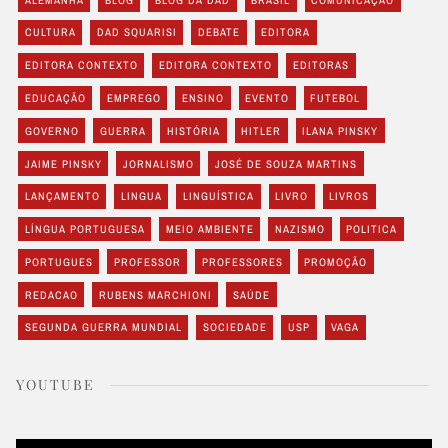
CULTURA
DAD SQUARISI
DEBATE
EDITORA
EDITORA CONTEXTO
EDITORA CONTEXTO
EDITORAS
EDUCAÇÃO
EMPREGO
ENSINO
EVENTO
FUTEBOL
GOVERNO
GUERRA
HISTÓRIA
HITLER
ILANA PINSKY
JAIME PINSKY
JORNALISMO
JOSÉ DE SOUZA MARTINS
LANÇAMENTO
LINGUA
LINGUÍSTICA
LIVRO
LIVROS
LÍNGUA PORTUGUESA
MEIO AMBIENTE
NAZISMO
POLITICA
PORTUGUES
PROFESSOR
PROFESSORES
PROMOÇÃO
REDACAO
RUBENS MARCHIONI
SAÚDE
SEGUNDA GUERRA MUNDIAL
SOCIEDADE
USP
VAGA
YOUTUBE