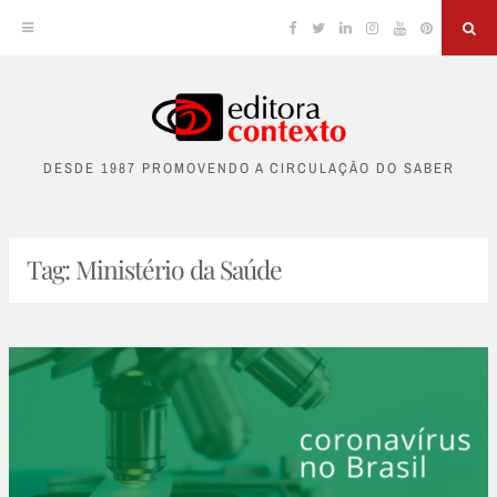
Facebook
Twitter
Linkedin
Instagram
YouTube
Pinterest
Sea
Skip
to
DESDE 1987 PROMOVENDO A CIRCULAÇÃO DO SABER
content
Tag:
Ministério da Saúde