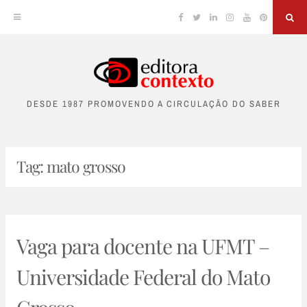
Facebook
Twitter
Linkedin
Instagram
YouTube
Pinterest
Sea
Skip
to
DESDE 1987 PROMOVENDO A CIRCULAÇÃO DO SABER
content
Tag:
mato grosso
Vaga para docente na UFMT –
Universidade Federal do Mato