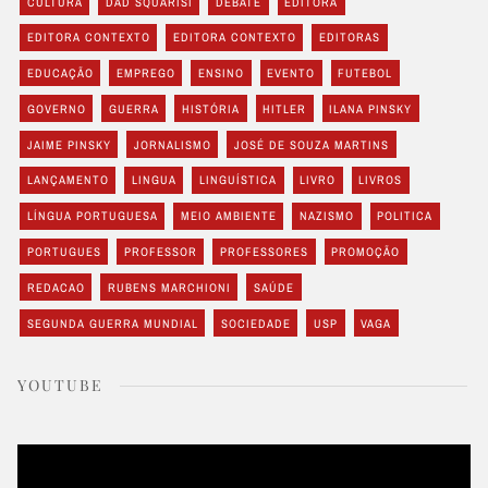
CULTURA
DAD SQUARISI
DEBATE
EDITORA
EDITORA CONTEXTO
EDITORA CONTEXTO
EDITORAS
EDUCAÇÃO
EMPREGO
ENSINO
EVENTO
FUTEBOL
GOVERNO
GUERRA
HISTÓRIA
HITLER
ILANA PINSKY
JAIME PINSKY
JORNALISMO
JOSÉ DE SOUZA MARTINS
LANÇAMENTO
LINGUA
LINGUÍSTICA
LIVRO
LIVROS
LÍNGUA PORTUGUESA
MEIO AMBIENTE
NAZISMO
POLITICA
PORTUGUES
PROFESSOR
PROFESSORES
PROMOÇÃO
REDACAO
RUBENS MARCHIONI
SAÚDE
SEGUNDA GUERRA MUNDIAL
SOCIEDADE
USP
VAGA
YOUTUBE