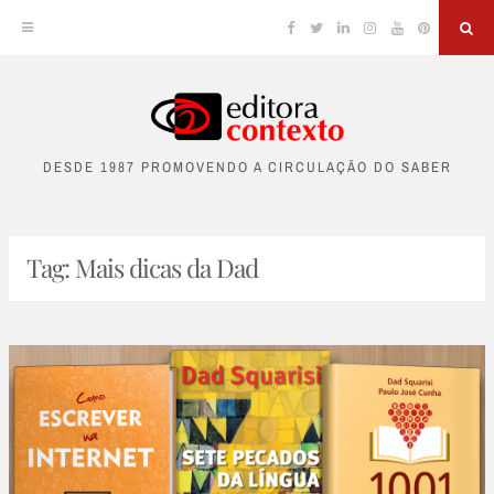
Facebook
Twitter
Linkedin
Instagram
YouTube
Pinterest
Sea
Skip
to
DESDE 1987 PROMOVENDO A CIRCULAÇÃO DO SABER
content
Tag:
Mais dicas da Dad