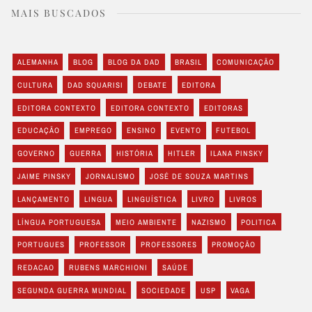
MAIS BUSCADOS
ALEMANHA
BLOG
BLOG DA DAD
BRASIL
COMUNICAÇÃO
CULTURA
DAD SQUARISI
DEBATE
EDITORA
EDITORA CONTEXTO
EDITORA CONTEXTO
EDITORAS
EDUCAÇÃO
EMPREGO
ENSINO
EVENTO
FUTEBOL
GOVERNO
GUERRA
HISTÓRIA
HITLER
ILANA PINSKY
JAIME PINSKY
JORNALISMO
JOSÉ DE SOUZA MARTINS
LANÇAMENTO
LINGUA
LINGUÍSTICA
LIVRO
LIVROS
LÍNGUA PORTUGUESA
MEIO AMBIENTE
NAZISMO
POLITICA
PORTUGUES
PROFESSOR
PROFESSORES
PROMOÇÃO
REDACAO
RUBENS MARCHIONI
SAÚDE
SEGUNDA GUERRA MUNDIAL
SOCIEDADE
USP
VAGA