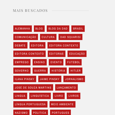
MAIS BUSCADOS
ALEMANHA
BLOG
BLOG DA DAD
BRASIL
COMUNICAÇÃO
CULTURA
DAD SQUARISI
DEBATE
EDITORA
EDITORA CONTEXTO
EDITORA CONTEXTO
EDITORAS
EDUCAÇÃO
EMPREGO
ENSINO
EVENTO
FUTEBOL
GOVERNO
GUERRA
HISTÓRIA
HITLER
ILANA PINSKY
JAIME PINSKY
JORNALISMO
JOSÉ DE SOUZA MARTINS
LANÇAMENTO
LINGUA
LINGUÍSTICA
LIVRO
LIVROS
LÍNGUA PORTUGUESA
MEIO AMBIENTE
NAZISMO
POLITICA
PORTUGUES