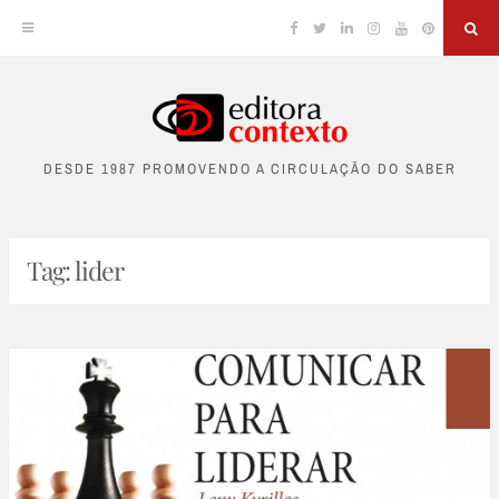
Facebook
Twitter
Linkedin
Instagram
YouTube
Pinterest
Sea
Skip
to
DESDE 1987 PROMOVENDO A CIRCULAÇÃO DO SABER
content
Tag:
lider