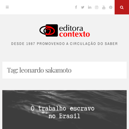
Facebook
Twitter
Linkedin
Instagram
YouTube
Pinterest
Sea
Skip
to
DESDE 1987 PROMOVENDO A CIRCULAÇÃO DO SABER
content
Tag:
leonardo sakamoto