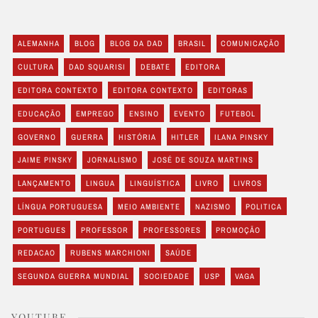
ALEMANHA
BLOG
BLOG DA DAD
BRASIL
COMUNICAÇÃO
CULTURA
DAD SQUARISI
DEBATE
EDITORA
EDITORA CONTEXTO
EDITORA CONTEXTO
EDITORAS
EDUCAÇÃO
EMPREGO
ENSINO
EVENTO
FUTEBOL
GOVERNO
GUERRA
HISTÓRIA
HITLER
ILANA PINSKY
JAIME PINSKY
JORNALISMO
JOSÉ DE SOUZA MARTINS
LANÇAMENTO
LINGUA
LINGUÍSTICA
LIVRO
LIVROS
LÍNGUA PORTUGUESA
MEIO AMBIENTE
NAZISMO
POLITICA
PORTUGUES
PROFESSOR
PROFESSORES
PROMOÇÃO
REDACAO
RUBENS MARCHIONI
SAÚDE
SEGUNDA GUERRA MUNDIAL
SOCIEDADE
USP
VAGA
YOUTUBE