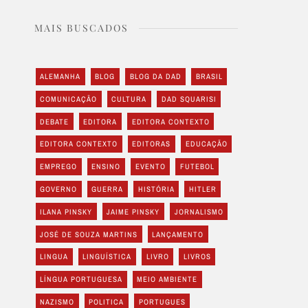
MAIS BUSCADOS
ALEMANHA
BLOG
BLOG DA DAD
BRASIL
COMUNICAÇÃO
CULTURA
DAD SQUARISI
DEBATE
EDITORA
EDITORA CONTEXTO
EDITORA CONTEXTO
EDITORAS
EDUCAÇÃO
EMPREGO
ENSINO
EVENTO
FUTEBOL
GOVERNO
GUERRA
HISTÓRIA
HITLER
ILANA PINSKY
JAIME PINSKY
JORNALISMO
JOSÉ DE SOUZA MARTINS
LANÇAMENTO
LINGUA
LINGUÍSTICA
LIVRO
LIVROS
LÍNGUA PORTUGUESA
MEIO AMBIENTE
NAZISMO
POLITICA
PORTUGUES