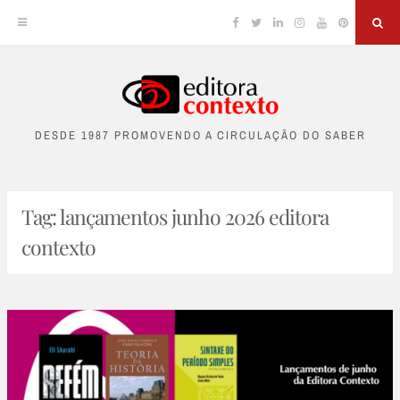
Facebook
Twitter
Linkedin
Instagram
YouTube
Pinterest
Sea
Skip
to
DESDE 1987 PROMOVENDO A CIRCULAÇÃO DO SABER
content
Tag:
lançamentos junho 2026 editora
contexto