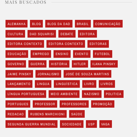
MAIS BUSCADOS
ALEMANHA
BLOG
BLOG DA DAD
BRASIL
COMUNICAÇÃO
CULTURA
DAD SQUARISI
DEBATE
EDITORA
EDITORA CONTEXTO
EDITORA CONTEXTO
EDITORAS
EDUCAÇÃO
EMPREGO
ENSINO
EVENTO
FUTEBOL
GOVERNO
GUERRA
HISTÓRIA
HITLER
ILANA PINSKY
JAIME PINSKY
JORNALISMO
JOSÉ DE SOUZA MARTINS
LANÇAMENTO
LINGUA
LINGUÍSTICA
LIVRO
LIVROS
LÍNGUA PORTUGUESA
MEIO AMBIENTE
NAZISMO
POLITICA
PORTUGUES
PROFESSOR
PROFESSORES
PROMOÇÃO
REDACAO
RUBENS MARCHIONI
SAÚDE
SEGUNDA GUERRA MUNDIAL
SOCIEDADE
USP
VAGA