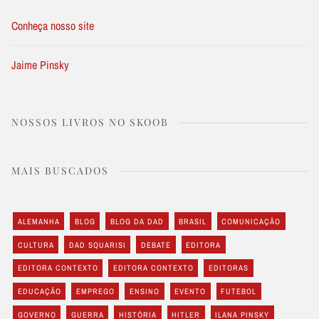
Conheça nosso site
Jaime Pinsky
NOSSOS LIVROS NO SKOOB
MAIS BUSCADOS
ALEMANHA
BLOG
BLOG DA DAD
BRASIL
COMUNICAÇÃO
CULTURA
DAD SQUARISI
DEBATE
EDITORA
EDITORA CONTEXTO
EDITORA CONTEXTO
EDITORAS
EDUCAÇÃO
EMPREGO
ENSINO
EVENTO
FUTEBOL
GOVERNO
GUERRA
HISTÓRIA
HITLER
ILANA PINSKY