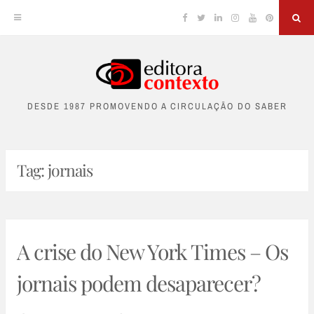
Facebook
Twitter
Linkedin
Instagram
YouTube
Pinterest
Sea
Skip
to
DESDE 1987 PROMOVENDO A CIRCULAÇÃO DO SABER
content
Tag:
jornais
A crise do New York Times – Os
jornais podem desaparecer?