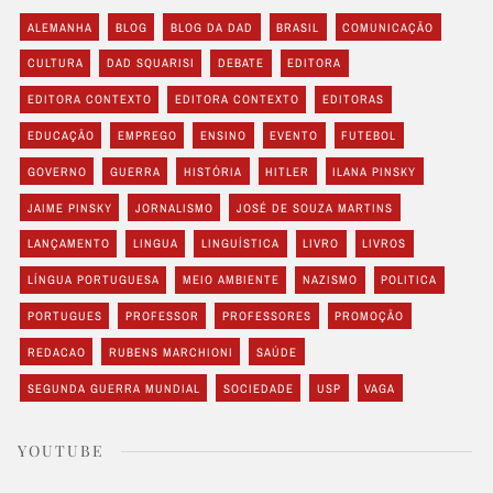
ALEMANHA
BLOG
BLOG DA DAD
BRASIL
COMUNICAÇÃO
CULTURA
DAD SQUARISI
DEBATE
EDITORA
EDITORA CONTEXTO
EDITORA CONTEXTO
EDITORAS
EDUCAÇÃO
EMPREGO
ENSINO
EVENTO
FUTEBOL
GOVERNO
GUERRA
HISTÓRIA
HITLER
ILANA PINSKY
JAIME PINSKY
JORNALISMO
JOSÉ DE SOUZA MARTINS
LANÇAMENTO
LINGUA
LINGUÍSTICA
LIVRO
LIVROS
LÍNGUA PORTUGUESA
MEIO AMBIENTE
NAZISMO
POLITICA
PORTUGUES
PROFESSOR
PROFESSORES
PROMOÇÃO
REDACAO
RUBENS MARCHIONI
SAÚDE
SEGUNDA GUERRA MUNDIAL
SOCIEDADE
USP
VAGA
YOUTUBE