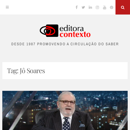
Facebook
Twitter
Linkedin
Instagram
YouTube
Pinterest
Sea
Skip
to
DESDE 1987 PROMOVENDO A CIRCULAÇÃO DO SABER
content
Tag:
Jô Soares