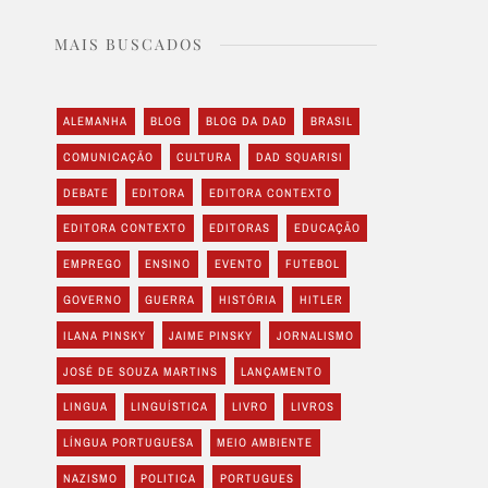
MAIS BUSCADOS
ALEMANHA
BLOG
BLOG DA DAD
BRASIL
COMUNICAÇÃO
CULTURA
DAD SQUARISI
DEBATE
EDITORA
EDITORA CONTEXTO
EDITORA CONTEXTO
EDITORAS
EDUCAÇÃO
EMPREGO
ENSINO
EVENTO
FUTEBOL
GOVERNO
GUERRA
HISTÓRIA
HITLER
ILANA PINSKY
JAIME PINSKY
JORNALISMO
JOSÉ DE SOUZA MARTINS
LANÇAMENTO
LINGUA
LINGUÍSTICA
LIVRO
LIVROS
LÍNGUA PORTUGUESA
MEIO AMBIENTE
NAZISMO
POLITICA
PORTUGUES