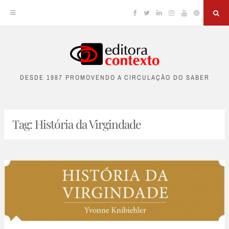
Facebook
Twitter
Linkedin
Instagram
YouTube
Pinterest
Sea
Skip
to
DESDE 1987 PROMOVENDO A CIRCULAÇÃO DO SABER
content
Tag:
História da Virgindade