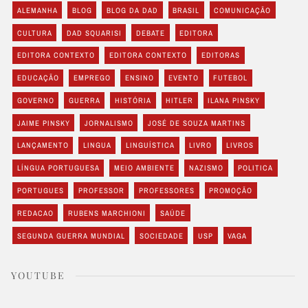
ALEMANHA
BLOG
BLOG DA DAD
BRASIL
COMUNICAÇÃO
CULTURA
DAD SQUARISI
DEBATE
EDITORA
EDITORA CONTEXTO
EDITORA CONTEXTO
EDITORAS
EDUCAÇÃO
EMPREGO
ENSINO
EVENTO
FUTEBOL
GOVERNO
GUERRA
HISTÓRIA
HITLER
ILANA PINSKY
JAIME PINSKY
JORNALISMO
JOSÉ DE SOUZA MARTINS
LANÇAMENTO
LINGUA
LINGUÍSTICA
LIVRO
LIVROS
LÍNGUA PORTUGUESA
MEIO AMBIENTE
NAZISMO
POLITICA
PORTUGUES
PROFESSOR
PROFESSORES
PROMOÇÃO
REDACAO
RUBENS MARCHIONI
SAÚDE
SEGUNDA GUERRA MUNDIAL
SOCIEDADE
USP
VAGA
YOUTUBE