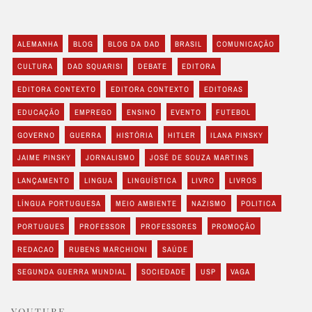
ALEMANHA
BLOG
BLOG DA DAD
BRASIL
COMUNICAÇÃO
CULTURA
DAD SQUARISI
DEBATE
EDITORA
EDITORA CONTEXTO
EDITORA CONTEXTO
EDITORAS
EDUCAÇÃO
EMPREGO
ENSINO
EVENTO
FUTEBOL
GOVERNO
GUERRA
HISTÓRIA
HITLER
ILANA PINSKY
JAIME PINSKY
JORNALISMO
JOSÉ DE SOUZA MARTINS
LANÇAMENTO
LINGUA
LINGUÍSTICA
LIVRO
LIVROS
LÍNGUA PORTUGUESA
MEIO AMBIENTE
NAZISMO
POLITICA
PORTUGUES
PROFESSOR
PROFESSORES
PROMOÇÃO
REDACAO
RUBENS MARCHIONI
SAÚDE
SEGUNDA GUERRA MUNDIAL
SOCIEDADE
USP
VAGA
YOUTUBE