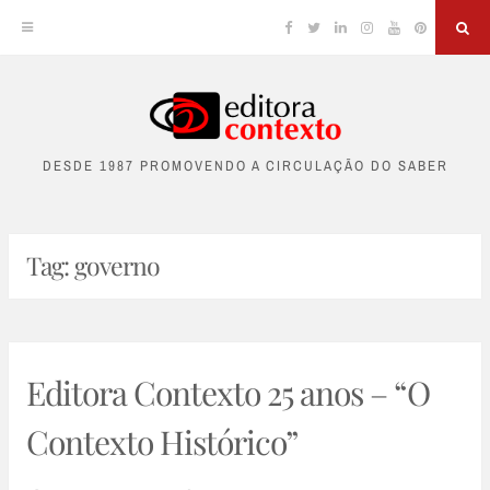
Facebook
Twitter
Linkedin
Instagram
YouTube
Pinterest
Sea
Skip
to
DESDE 1987 PROMOVENDO A CIRCULAÇÃO DO SABER
content
Tag:
governo
Editora Contexto 25 anos – “O
Contexto Histórico”