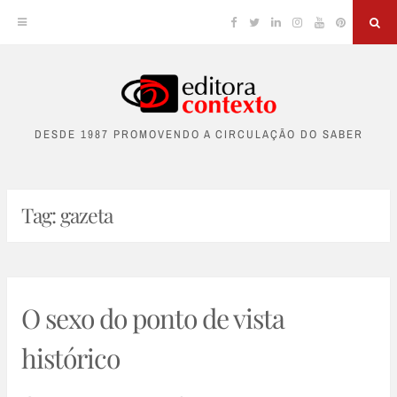
Facebook
Twitter
Linkedin
Instagram
YouTube
Pinterest
Sea
Skip
to
DESDE 1987 PROMOVENDO A CIRCULAÇÃO DO SABER
content
Tag:
gazeta
O sexo do ponto de vista
histórico