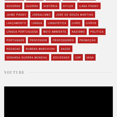
GOVERNO
GUERRA
HISTÓRIA
HITLER
ILANA PINSKY
JAIME PINSKY
JORNALISMO
JOSÉ DE SOUZA MARTINS
LANÇAMENTO
LINGUA
LINGUÍSTICA
LIVRO
LIVROS
LÍNGUA PORTUGUESA
MEIO AMBIENTE
NAZISMO
POLITICA
PORTUGUES
PROFESSOR
PROFESSORES
PROMOÇÃO
REDACAO
RUBENS MARCHIONI
SAÚDE
SEGUNDA GUERRA MUNDIAL
SOCIEDADE
USP
VAGA
YOUTUBE