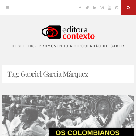
Facebook
Twitter
Linkedin
Instagram
YouTube
Pinterest
Sea
Skip
to
DESDE 1987 PROMOVENDO A CIRCULAÇÃO DO SABER
content
Tag:
Gabriel García Márquez