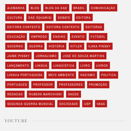
ALEMANHA
BLOG
BLOG DA DAD
BRASIL
COMUNICAÇÃO
CULTURA
DAD SQUARISI
DEBATE
EDITORA
EDITORA CONTEXTO
EDITORA CONTEXTO
EDITORAS
EDUCAÇÃO
EMPREGO
ENSINO
EVENTO
FUTEBOL
GOVERNO
GUERRA
HISTÓRIA
HITLER
ILANA PINSKY
JAIME PINSKY
JORNALISMO
JOSÉ DE SOUZA MARTINS
LANÇAMENTO
LINGUA
LINGUÍSTICA
LIVRO
LIVROS
LÍNGUA PORTUGUESA
MEIO AMBIENTE
NAZISMO
POLITICA
PORTUGUES
PROFESSOR
PROFESSORES
PROMOÇÃO
REDACAO
RUBENS MARCHIONI
SAÚDE
SEGUNDA GUERRA MUNDIAL
SOCIEDADE
USP
VAGA
YOUTUBE