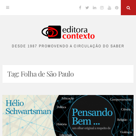
Facebook
Twitter
Linkedin
Instagram
YouTube
Pinterest
Sea
Skip
to
DESDE 1987 PROMOVENDO A CIRCULAÇÃO DO SABER
content
Tag:
Folha de São Paulo