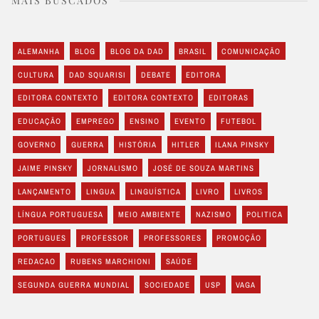
MAIS BUSCADOS
ALEMANHA
BLOG
BLOG DA DAD
BRASIL
COMUNICAÇÃO
CULTURA
DAD SQUARISI
DEBATE
EDITORA
EDITORA CONTEXTO
EDITORA CONTEXTO
EDITORAS
EDUCAÇÃO
EMPREGO
ENSINO
EVENTO
FUTEBOL
GOVERNO
GUERRA
HISTÓRIA
HITLER
ILANA PINSKY
JAIME PINSKY
JORNALISMO
JOSÉ DE SOUZA MARTINS
LANÇAMENTO
LINGUA
LINGUÍSTICA
LIVRO
LIVROS
LÍNGUA PORTUGUESA
MEIO AMBIENTE
NAZISMO
POLITICA
PORTUGUES
PROFESSOR
PROFESSORES
PROMOÇÃO
REDACAO
RUBENS MARCHIONI
SAÚDE
SEGUNDA GUERRA MUNDIAL
SOCIEDADE
USP
VAGA