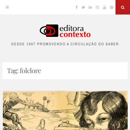
Facebook
Twitter
Linkedin
Instagram
YouTube
Pinterest
Sea
Skip
to
DESDE 1987 PROMOVENDO A CIRCULAÇÃO DO SABER
content
Tag:
folclore