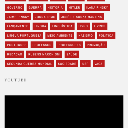
GOVERNO
GUERRA
HISTÓRIA
HITLER
ILANA PINSKY
JAIME PINSKY
JORNALISMO
JOSÉ DE SOUZA MARTINS
LANÇAMENTO
LINGUA
LINGUÍSTICA
LIVRO
LIVROS
LÍNGUA PORTUGUESA
MEIO AMBIENTE
NAZISMO
POLITICA
PORTUGUES
PROFESSOR
PROFESSORES
PROMOÇÃO
REDACAO
RUBENS MARCHIONI
SAÚDE
SEGUNDA GUERRA MUNDIAL
SOCIEDADE
USP
VAGA
YOUTUBE