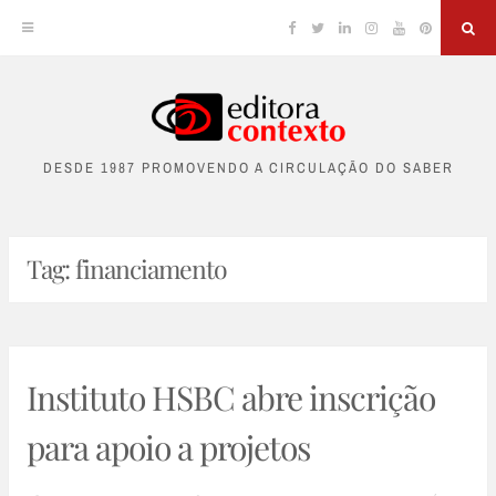
Facebook
Twitter
Linkedin
Instagram
YouTube
Pinterest
Sea
Skip
to
DESDE 1987 PROMOVENDO A CIRCULAÇÃO DO SABER
content
Tag:
financiamento
Instituto HSBC abre inscrição
para apoio a projetos