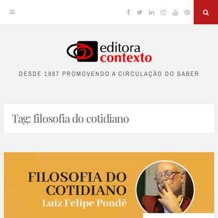
Facebook
Twitter
Linkedin
Instagram
YouTube
Pinterest
Sea
Skip
to
DESDE 1987 PROMOVENDO A CIRCULAÇÃO DO SABER
content
Tag:
filosofia do cotidiano