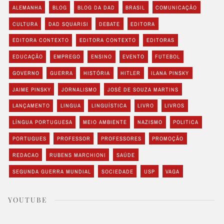
ALEMANHA
BLOG
BLOG DA DAD
BRASIL
COMUNICAÇÃO
CULTURA
DAD SQUARISI
DEBATE
EDITORA
EDITORA CONTEXTO
EDITORA CONTEXTO
EDITORAS
EDUCAÇÃO
EMPREGO
ENSINO
EVENTO
FUTEBOL
GOVERNO
GUERRA
HISTÓRIA
HITLER
ILANA PINSKY
JAIME PINSKY
JORNALISMO
JOSÉ DE SOUZA MARTINS
LANÇAMENTO
LINGUA
LINGUÍSTICA
LIVRO
LIVROS
LÍNGUA PORTUGUESA
MEIO AMBIENTE
NAZISMO
POLITICA
PORTUGUES
PROFESSOR
PROFESSORES
PROMOÇÃO
REDACAO
RUBENS MARCHIONI
SAÚDE
SEGUNDA GUERRA MUNDIAL
SOCIEDADE
USP
VAGA
YOUTUBE