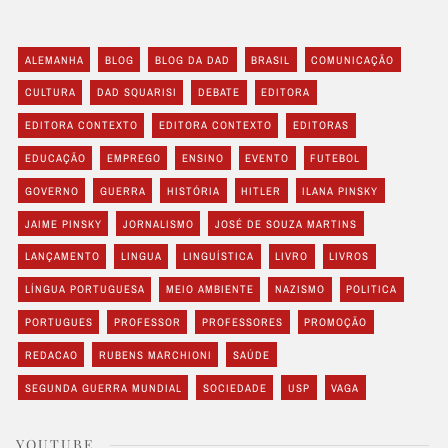
ALEMANHA
BLOG
BLOG DA DAD
BRASIL
COMUNICAÇÃO
CULTURA
DAD SQUARISI
DEBATE
EDITORA
EDITORA CONTEXTO
EDITORA CONTEXTO
EDITORAS
EDUCAÇÃO
EMPREGO
ENSINO
EVENTO
FUTEBOL
GOVERNO
GUERRA
HISTÓRIA
HITLER
ILANA PINSKY
JAIME PINSKY
JORNALISMO
JOSÉ DE SOUZA MARTINS
LANÇAMENTO
LINGUA
LINGUÍSTICA
LIVRO
LIVROS
LÍNGUA PORTUGUESA
MEIO AMBIENTE
NAZISMO
POLITICA
PORTUGUES
PROFESSOR
PROFESSORES
PROMOÇÃO
REDACAO
RUBENS MARCHIONI
SAÚDE
SEGUNDA GUERRA MUNDIAL
SOCIEDADE
USP
VAGA
YOUTUBE