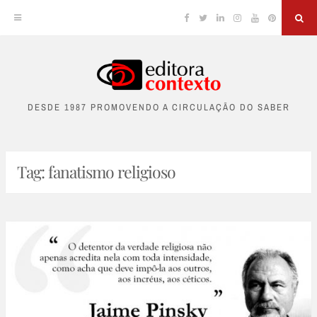
Facebook
Twitter
Linkedin
Instagram
YouTube
Pinterest
Sea
Skip
to
DESDE 1987 PROMOVENDO A CIRCULAÇÃO DO SABER
content
Tag:
fanatismo religioso