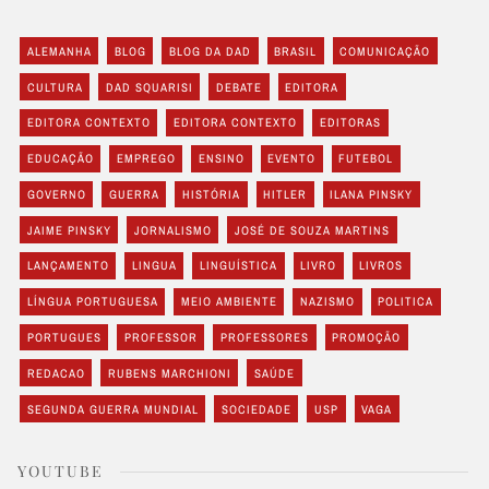
ALEMANHA
BLOG
BLOG DA DAD
BRASIL
COMUNICAÇÃO
CULTURA
DAD SQUARISI
DEBATE
EDITORA
EDITORA CONTEXTO
EDITORA CONTEXTO
EDITORAS
EDUCAÇÃO
EMPREGO
ENSINO
EVENTO
FUTEBOL
GOVERNO
GUERRA
HISTÓRIA
HITLER
ILANA PINSKY
JAIME PINSKY
JORNALISMO
JOSÉ DE SOUZA MARTINS
LANÇAMENTO
LINGUA
LINGUÍSTICA
LIVRO
LIVROS
LÍNGUA PORTUGUESA
MEIO AMBIENTE
NAZISMO
POLITICA
PORTUGUES
PROFESSOR
PROFESSORES
PROMOÇÃO
REDACAO
RUBENS MARCHIONI
SAÚDE
SEGUNDA GUERRA MUNDIAL
SOCIEDADE
USP
VAGA
YOUTUBE