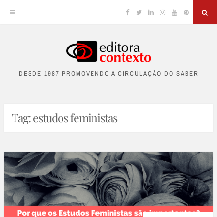
Facebook
Twitter
Linkedin
Instagram
YouTube
Pinterest
Sea
Skip
to
DESDE 1987 PROMOVENDO A CIRCULAÇÃO DO SABER
content
Tag:
estudos feministas