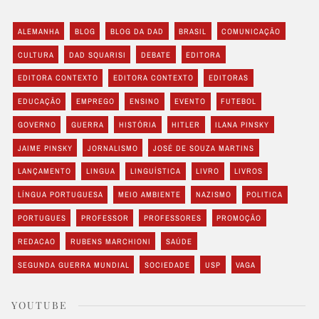
ALEMANHA
BLOG
BLOG DA DAD
BRASIL
COMUNICAÇÃO
CULTURA
DAD SQUARISI
DEBATE
EDITORA
EDITORA CONTEXTO
EDITORA CONTEXTO
EDITORAS
EDUCAÇÃO
EMPREGO
ENSINO
EVENTO
FUTEBOL
GOVERNO
GUERRA
HISTÓRIA
HITLER
ILANA PINSKY
JAIME PINSKY
JORNALISMO
JOSÉ DE SOUZA MARTINS
LANÇAMENTO
LINGUA
LINGUÍSTICA
LIVRO
LIVROS
LÍNGUA PORTUGUESA
MEIO AMBIENTE
NAZISMO
POLITICA
PORTUGUES
PROFESSOR
PROFESSORES
PROMOÇÃO
REDACAO
RUBENS MARCHIONI
SAÚDE
SEGUNDA GUERRA MUNDIAL
SOCIEDADE
USP
VAGA
YOUTUBE