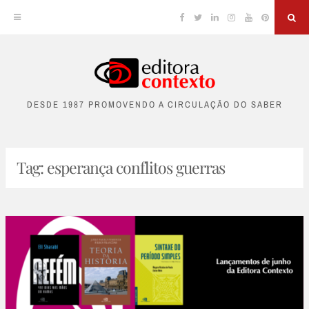
Facebook
Twitter
Linkedin
Instagram
YouTube
Pinterest
Sea
Skip
to
DESDE 1987 PROMOVENDO A CIRCULAÇÃO DO SABER
content
Tag:
esperança conflitos guerras