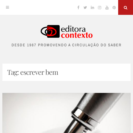
Facebook
Twitter
Linkedin
Instagram
YouTube
Pinterest
Sea
Skip
to
DESDE 1987 PROMOVENDO A CIRCULAÇÃO DO SABER
content
Tag:
escrever bem