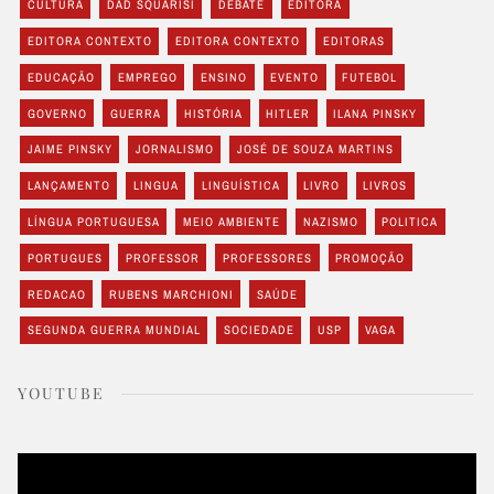
CULTURA
DAD SQUARISI
DEBATE
EDITORA
EDITORA CONTEXTO
EDITORA CONTEXTO
EDITORAS
EDUCAÇÃO
EMPREGO
ENSINO
EVENTO
FUTEBOL
GOVERNO
GUERRA
HISTÓRIA
HITLER
ILANA PINSKY
JAIME PINSKY
JORNALISMO
JOSÉ DE SOUZA MARTINS
LANÇAMENTO
LINGUA
LINGUÍSTICA
LIVRO
LIVROS
LÍNGUA PORTUGUESA
MEIO AMBIENTE
NAZISMO
POLITICA
PORTUGUES
PROFESSOR
PROFESSORES
PROMOÇÃO
REDACAO
RUBENS MARCHIONI
SAÚDE
SEGUNDA GUERRA MUNDIAL
SOCIEDADE
USP
VAGA
YOUTUBE