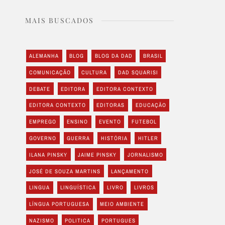
MAIS BUSCADOS
ALEMANHA
BLOG
BLOG DA DAD
BRASIL
COMUNICAÇÃO
CULTURA
DAD SQUARISI
DEBATE
EDITORA
EDITORA CONTEXTO
EDITORA CONTEXTO
EDITORAS
EDUCAÇÃO
EMPREGO
ENSINO
EVENTO
FUTEBOL
GOVERNO
GUERRA
HISTÓRIA
HITLER
ILANA PINSKY
JAIME PINSKY
JORNALISMO
JOSÉ DE SOUZA MARTINS
LANÇAMENTO
LINGUA
LINGUÍSTICA
LIVRO
LIVROS
LÍNGUA PORTUGUESA
MEIO AMBIENTE
NAZISMO
POLITICA
PORTUGUES