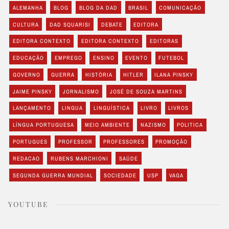
ALEMANHA
BLOG
BLOG DA DAD
BRASIL
COMUNICAÇÃO
CULTURA
DAD SQUARISI
DEBATE
EDITORA
EDITORA CONTEXTO
EDITORA CONTEXTO
EDITORAS
EDUCAÇÃO
EMPREGO
ENSINO
EVENTO
FUTEBOL
GOVERNO
GUERRA
HISTÓRIA
HITLER
ILANA PINSKY
JAIME PINSKY
JORNALISMO
JOSÉ DE SOUZA MARTINS
LANÇAMENTO
LINGUA
LINGUÍSTICA
LIVRO
LIVROS
LÍNGUA PORTUGUESA
MEIO AMBIENTE
NAZISMO
POLITICA
PORTUGUES
PROFESSOR
PROFESSORES
PROMOÇÃO
REDACAO
RUBENS MARCHIONI
SAÚDE
SEGUNDA GUERRA MUNDIAL
SOCIEDADE
USP
VAGA
YOUTUBE