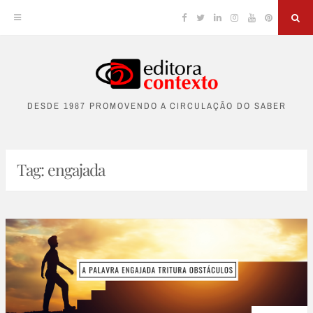
Facebook
Twitter
Linkedin
Instagram
YouTube
Pinterest
Sea
Skip
to
DESDE 1987 PROMOVENDO A CIRCULAÇÃO DO SABER
content
Tag:
engajada